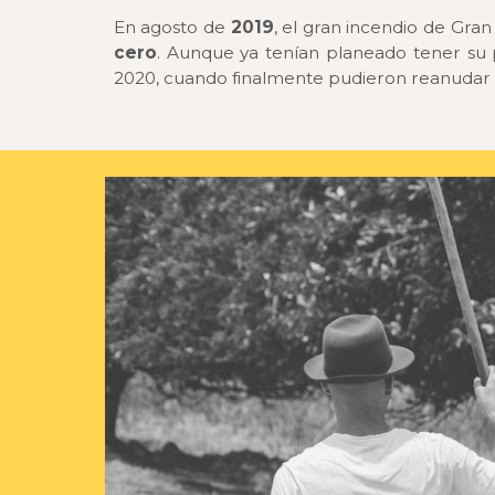
En agosto de
2019
, el gran incendio de Gra
cero
. Aunque ya tenían planeado tener su p
2020, cuando finalmente pudieron reanudar la