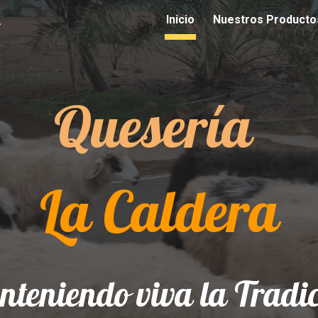
uda de Oveja
Inicio
Nuestros Producto
ip to main content
Skip to navigat
Quesería
La Caldera
teniendo viva la Tradi