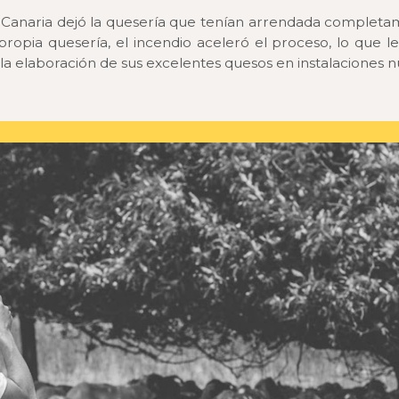
n Canaria dejó la quesería que tenían arrendada completa
ropia quesería, el incendio aceleró el proceso, lo que le
 elaboración de sus excelentes quesos en instalaciones nu