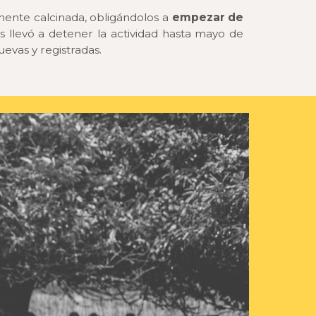
mente calcinada, obligándolos a
empezar de
s llevó a detener la actividad hasta mayo de
evas y registradas.